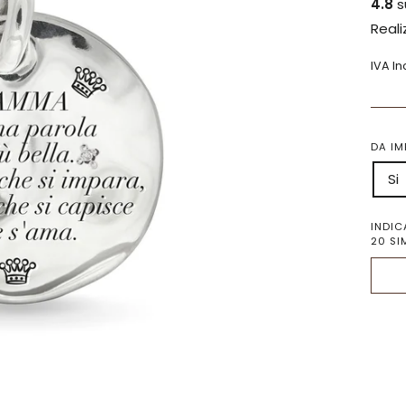
4.8
s
Reali
IVA I
DA IM
Si
INDIC
20 SI