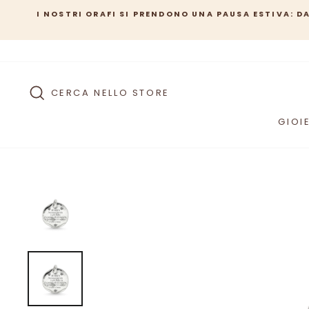
Passa
I ORAFI SI PRENDONO UNA PAUSA ESTIVA: DAL 10 AL 21 AGO
al
DAL 24 AGOS
contenuto
SEARCH
CERCA NELLO STORE
GIOIE