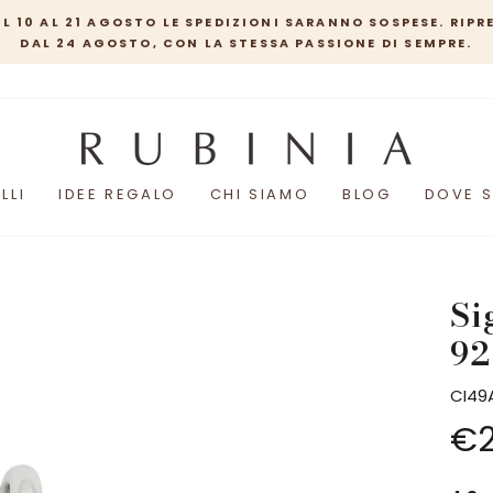
STO LE SPEDIZIONI SARANNO SOSPESE. RIPRENDEREMO A REA
TO, CON LA STESSA PASSIONE DI SEMPRE.
LLI
IDEE REGALO
CHI SIAMO
BLOG
DOVE 
Si
92
CI49
Prez
€2
inter