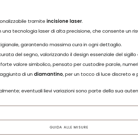
sonalizzabile tramite
incisione laser
.
n una tecnologia laser di alta precisione, che consente un ri
igianale, garantendo massima cura in ogni dettaglio.
ata del segno, valorizzando il design essenziale del sigill
l forte valore simbolico, pensato per custodire parole, numer
’aggiunta di un
diamantino
, per un tocco di luce discreto e 
analmente; eventuali lievi variazioni sono parte della sua auten
GUIDA ALLE MISURE