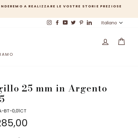
LIZZARE LE VOSTRE STORIE PREZIOSE
Lingua
Italiano
Instagram
Facebook
YouTube
Twitter
Pinterest
LinkedIn
LOG IN
CAR
SIAMO
gillo 25 mm in Argento
5
A-BT-0,01CT
zo
85,00
o